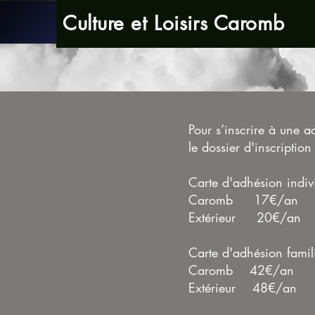
Culture et Loisirs Caromb
Pour s’inscrire à une act
le dossier d'inscription
Carte d'adhésion indivi
Caromb 17€/an
Extérieur 20€/an
Carte d'adhésion 
Caromb 42€/an
Extérieur 48€/an