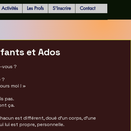
Activités
Les Profs
S'Inscrire
Contact
nfants et Ados
s-vous ?
e ?
jours moi ! »
dis pas.
ont ça.
hacun est différent, doué d’un corps, d’une
ui lui est propre, personnelle.