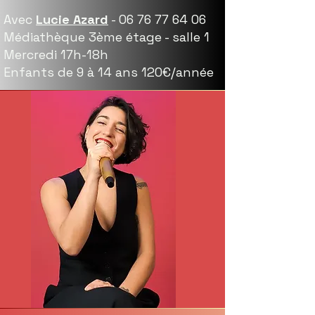
Avec
Lucie Azard
-
06 76 77 64 06
Médiathèque 3ème étage - salle 1
Mercredi 17h-18h
Enfants de 9 à 14 ans 120€/année