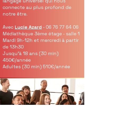
langage universel qui nous
connecte au plus profond de
notre être.
Avec
Lucie Azard
-
06 76 77 64 06
Médiathèque 3ème étage - salle 1
Mardi 9h-12h et mercredi à partir
de 13h30
Jusqu’à 18 ans (30 min)
450€/année
Adultes (30 min) 510€/année